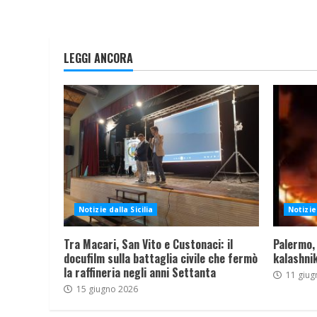
LEGGI ANCORA
Notizie dalla Sicilia
Notizie 
Tra Macari, San Vito e Custonaci: il
Palermo,
docufilm sulla battaglia civile che fermò
kalashnik
la raffineria negli anni Settanta
11 giug
15 giugno 2026