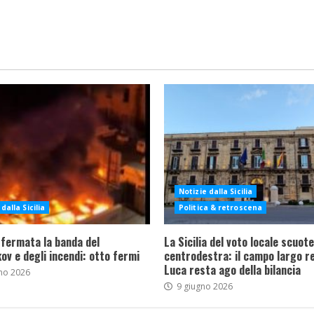
Notizie dalla Sicilia
dalla Sicilia
Politica & retroscena
 fermata la banda del
La Sicilia del voto locale scuote 
ov e degli incendi: otto fermi
centrodestra: il campo largo re
Luca resta ago della bilancia
no 2026
9 giugno 2026