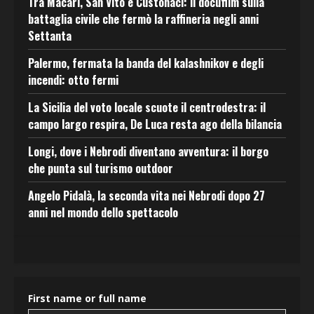
Tra Macari, San Vito e Custonaci: il docufilm sulla
battaglia civile che fermò la raffineria negli anni
Settanta
Palermo, fermata la banda del kalashnikov e degli
incendi: otto fermi
La Sicilia del voto locale scuote il centrodestra: il
campo largo respira, De Luca resta ago della bilancia
Longi, dove i Nebrodi diventano avventura: il borgo
che punta sul turismo outdoor
Angelo Pidalà, la seconda vita nei Nebrodi dopo 27
anni nel mondo dello spettacolo
First name or full name