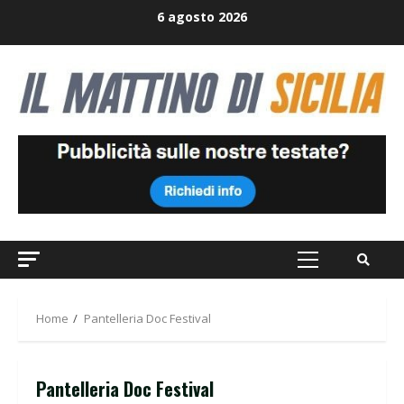
Skip
6 agosto 2026
to
content
Primary
Menu
Home
Pantelleria Doc Festival
Pantelleria Doc Festival