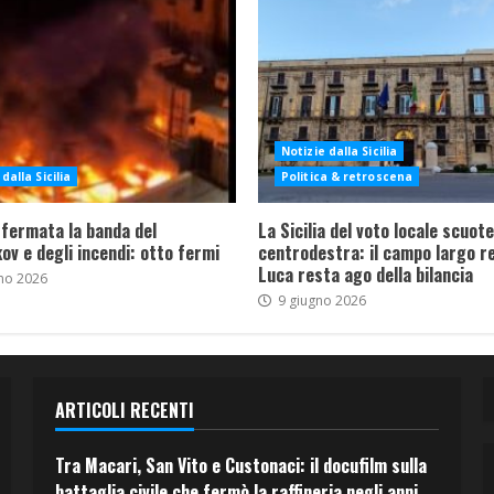
Notizie dalla Sicilia
dalla Sicilia
Politica & retroscena
 fermata la banda del
La Sicilia del voto locale scuote 
ov e degli incendi: otto fermi
centrodestra: il campo largo re
Luca resta ago della bilancia
no 2026
9 giugno 2026
ARTICOLI RECENTI
Tra Macari, San Vito e Custonaci: il docufilm sulla
battaglia civile che fermò la raffineria negli anni