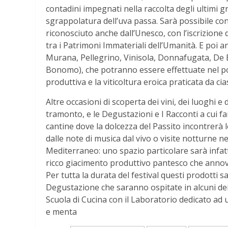
contadini impegnati nella raccolta degli ultimi g
sgrappolatura dell’uva passa. Sarà possibile conos
riconosciuto anche dall’Unesco, con l’iscrizione de
tra i Patrimoni Immateriali dell’Umanità. E poi an
Murana, Pellegrino, Vinisola, Donnafugata, De B
Bonomo), che potranno essere effettuate nel pom
produttiva e la viticoltura eroica praticata da c
Altre occasioni di scoperta dei vini, dei luoghi e d
tramonto, e le Degustazioni e I Racconti a cui 
cantine dove la dolcezza del Passito incontrerà l
dalle note di musica dal vivo o visite notturne ne
Mediterraneo: uno spazio particolare sarà infatt
ricco giacimento produttivo pantesco che annover
Per tutta la durata del festival questi prodotti 
Degustazione che saranno ospitate in alcuni dei m
Scuola di Cucina con il Laboratorio dedicato ad un
e menta