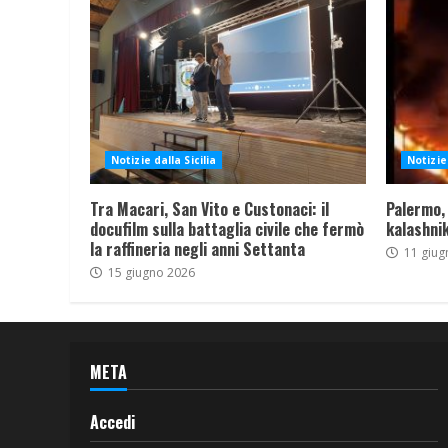
Notizie dalla Sicilia
Notizie 
Tra Macari, San Vito e Custonaci: il
Palermo,
docufilm sulla battaglia civile che fermò
kalashnik
la raffineria negli anni Settanta
11 giug
15 giugno 2026
META
Accedi