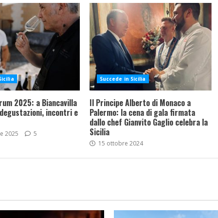
icilia
Succede in Sicilia
rum 2025: a Biancavilla
Il Principe Alberto di Monaco a
 degustazioni, incontri e
Palermo: la cena di gala firmata
dallo chef Gianvito Gaglio celebra la
Sicilia
re 2025
5
15 ottobre 2024