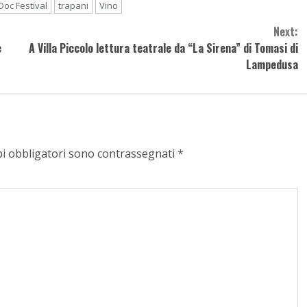
Doc Festival
trapani
Vino
Next:
e
A Villa Piccolo lettura teatrale da “La Sirena” di Tomasi di
Lampedusa
pi obbligatori sono contrassegnati
*