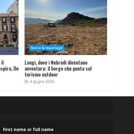
Storie & reportage
il
Longi, dove i Nebrodi diventano
spira, De
avventura: il borgo che punta sul
turismo outdoor
4 giugno 2026
First name or full name