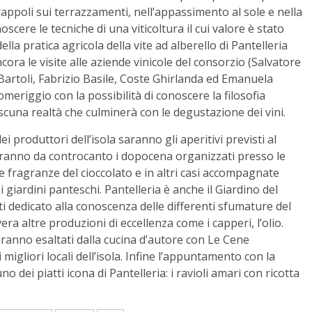
rappoli sui terrazzamenti, nell’appassimento al sole e nella
cere le tecniche di una viticoltura il cui valore è stato
lla pratica agricola della vite ad alberello di Pantelleria
cora le visite alle aziende vinicole del consorzio (Salvatore
artoli, Fabrizio Basile, Coste Ghirlanda ed Emanuela
eriggio con la possibilità di conoscere la filosofia
iascuna realtà che culminerà con le degustazione dei vini.
ei produttori dell’isola saranno gli aperitivi previsti al
faranno da controcanto i dopocena organizzati presso le
e fragranze del cioccolato e in altri casi accompagnate
i giardini panteschi. Pantelleria è anche il Giardino del
i dedicato alla conoscenza delle differenti sfumature del
a altre produzioni di eccellenza come i capperi, l’olio.
saranno esaltati dalla cucina d’autore con Le Cene
igliori locali dell’isola. Infine l’appuntamento con la
o dei piatti icona di Pantelleria: i ravioli amari con ricotta