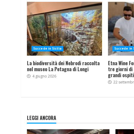
Succede in Sicilia
Succede in S
La biodiversità dei Nebrodi raccolta
Etna Wine Fo
nel museo La Petagna di Longi
tre giorni di
grandi ospiti
4 giugno 2026
22 settemb
LEGGI ANCORA