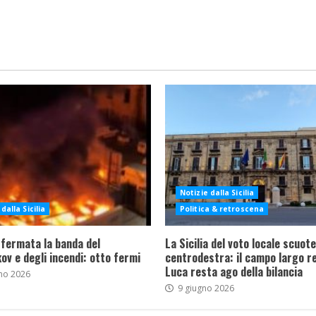
Notizie dalla Sicilia
dalla Sicilia
Politica & retroscena
 fermata la banda del
La Sicilia del voto locale scuote 
ov e degli incendi: otto fermi
centrodestra: il campo largo re
Luca resta ago della bilancia
no 2026
9 giugno 2026