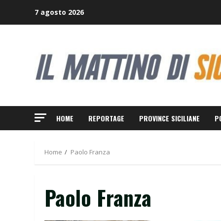
Skip
7 agosto 2026
to
content
HOME
REPORTAGE
PROVINCE SICILIANE
P
Home
Paolo Franza
Paolo Franza