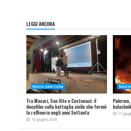
LEGGI ANCORA
Notizie dalla Sicilia
Notizie 
Tra Macari, San Vito e Custonaci: il
Palermo,
docufilm sulla battaglia civile che fermò
kalashnik
la raffineria negli anni Settanta
11 giug
15 giugno 2026