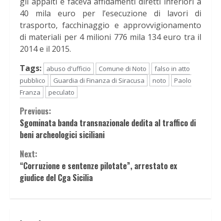
gli appalti e faceva affidamenti diretti inferiori a
40 mila euro per l’esecuzione di lavori di
trasporto, facchinaggio e approvvigionamento
di materiali per 4 milioni 776 mila 134 euro tra il
2014 e il 2015.
Tags:
abuso d'ufficio
Comune di Noto
falso in atto
pubblico
Guardia di Finanza di Siracusa
noto
Paolo
Franza
peculato
Continue
Previous:
Sgominata banda transnazionale dedita al traffico di
Reading
beni archeologici siciliani
Next:
“Corruzione e sentenze pilotate”, arrestato ex
giudice del Cga Sicilia