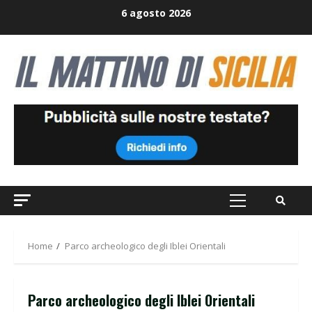
Skip
6 agosto 2026
to
content
Primary
Menu
Home
Parco archeologico degli Iblei Orientali
Parco archeologico degli Iblei Orientali