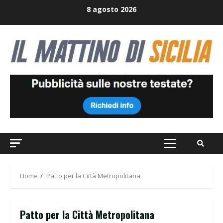
Skip
8 agosto 2026
to
content
Primary
Menu
Home
Patto per la Città Metropolitana
Patto per la Città Metropolitana