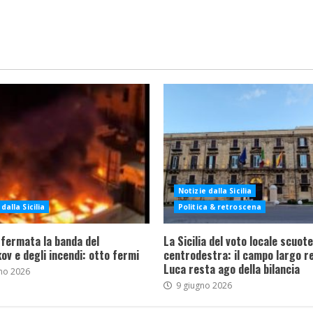
Notizie dalla Sicilia
dalla Sicilia
Politica & retroscena
 fermata la banda del
La Sicilia del voto locale scuote 
ov e degli incendi: otto fermi
centrodestra: il campo largo re
Luca resta ago della bilancia
no 2026
9 giugno 2026