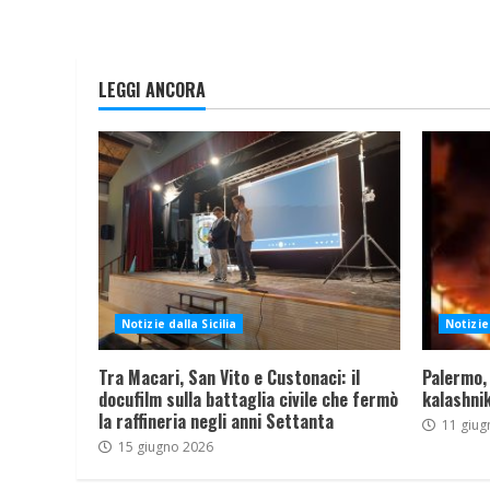
LEGGI ANCORA
Notizie dalla Sicilia
Notizie 
Tra Macari, San Vito e Custonaci: il
Palermo,
docufilm sulla battaglia civile che fermò
kalashnik
la raffineria negli anni Settanta
11 giug
15 giugno 2026