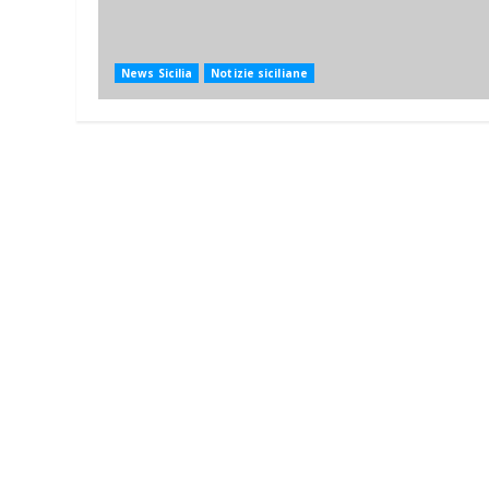
News Sicilia
Notizie siciliane