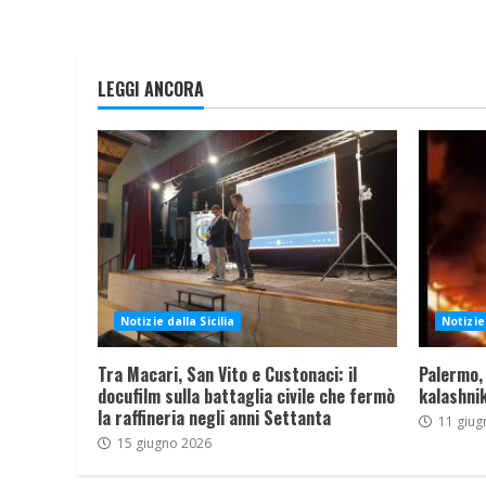
LEGGI ANCORA
Notizie dalla Sicilia
Notizie 
Tra Macari, San Vito e Custonaci: il
Palermo,
docufilm sulla battaglia civile che fermò
kalashnik
la raffineria negli anni Settanta
11 giug
15 giugno 2026