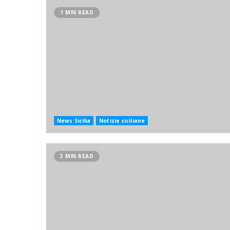
1 MIN READ
News Sicilia
Notizie siciliane
3 MIN READ