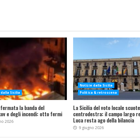
Notizie dalla Sicilia
dalla Sicilia
Politica & retroscena
 fermata la banda del
La Sicilia del voto locale scuote 
ov e degli incendi: otto fermi
centrodestra: il campo largo re
Luca resta ago della bilancia
no 2026
9 giugno 2026