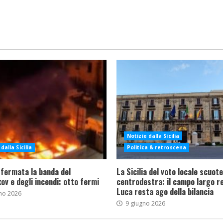
Notizie dalla Sicilia
dalla Sicilia
Politica & retroscena
 fermata la banda del
La Sicilia del voto locale scuote 
ov e degli incendi: otto fermi
centrodestra: il campo largo re
Luca resta ago della bilancia
no 2026
9 giugno 2026