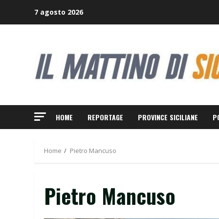
Skip
7 agosto 2026
to
content
HOME
REPORTAGE
PROVINCE SICILIANE
P
Home
Pietro Mancuso
Pietro Mancuso