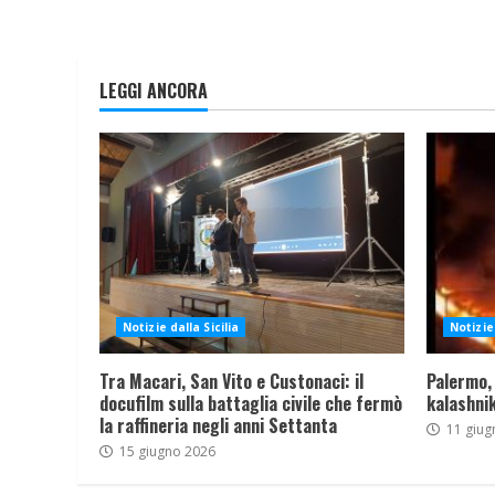
LEGGI ANCORA
Notizie dalla Sicilia
Notizie 
Tra Macari, San Vito e Custonaci: il
Palermo,
docufilm sulla battaglia civile che fermò
kalashnik
la raffineria negli anni Settanta
11 giug
15 giugno 2026