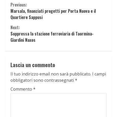
Continue
Previous:
Marsala, finanziati progetti per Porta Nuova e il
Reading
Quartiere Sappusi
Next:
Soppressa la stazione ferroviaria di Taormina-
Giardini Naxos
Lascia un commento
Il tuo indirizzo email non sarà pubblicato.
I campi
obbligatori sono contrassegnati
*
Commento
*