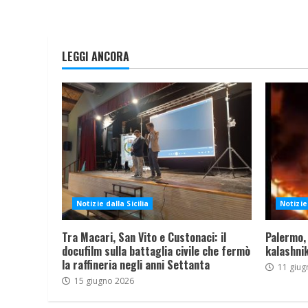
LEGGI ANCORA
Notizie dalla Sicilia
Notizie 
Tra Macari, San Vito e Custonaci: il
Palermo,
docufilm sulla battaglia civile che fermò
kalashnik
la raffineria negli anni Settanta
11 giug
15 giugno 2026