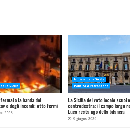
Notizie dalla Sicilia
dalla Sicilia
Politica & retroscena
 fermata la banda del
La Sicilia del voto locale scuote 
ov e degli incendi: otto fermi
centrodestra: il campo largo re
Luca resta ago della bilancia
no 2026
9 giugno 2026