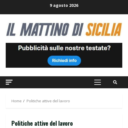
Skip
9 agosto 2026
to
content
Primary
Menu
Home
Politiche attive del lavoro
Politiche attive del lavoro