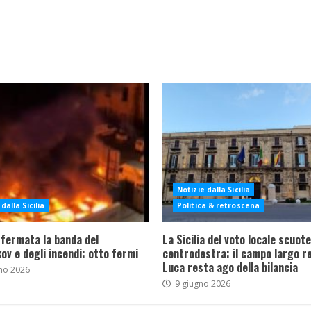
Notizie dalla Sicilia
dalla Sicilia
Politica & retroscena
 fermata la banda del
La Sicilia del voto locale scuote 
ov e degli incendi: otto fermi
centrodestra: il campo largo re
Luca resta ago della bilancia
no 2026
9 giugno 2026