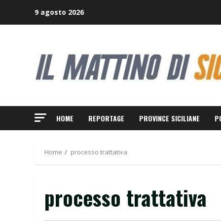
Skip
9 agosto 2026
to
content
HOME
REPORTAGE
PROVINCE SICILIANE
P
Home
processo trattativa
processo trattativa