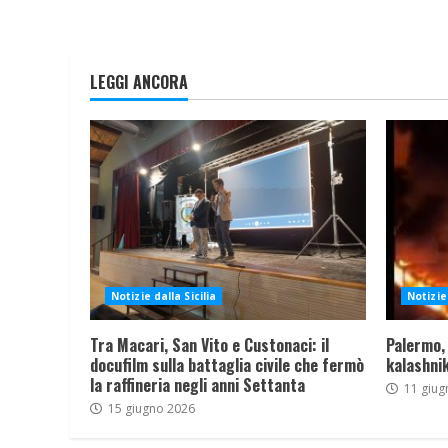
LEGGI ANCORA
Notizie dalla Sicilia
Notizie 
Tra Macari, San Vito e Custonaci: il
Palermo,
docufilm sulla battaglia civile che fermò
kalashnik
la raffineria negli anni Settanta
11 giug
15 giugno 2026