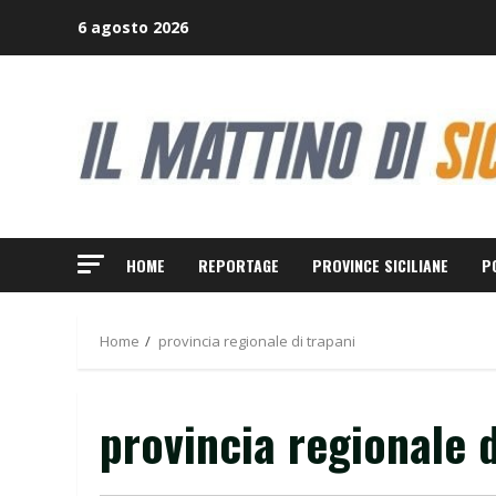
Skip
6 agosto 2026
to
content
HOME
REPORTAGE
PROVINCE SICILIANE
P
Home
provincia regionale di trapani
provincia regionale d