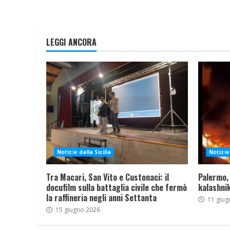
LEGGI ANCORA
Notizie dalla Sicilia
Notizie 
Tra Macari, San Vito e Custonaci: il
Palermo,
docufilm sulla battaglia civile che fermò
kalashnik
la raffineria negli anni Settanta
11 giug
15 giugno 2026