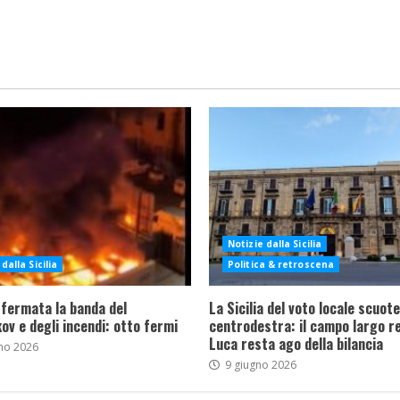
Notizie dalla Sicilia
dalla Sicilia
Politica & retroscena
 fermata la banda del
La Sicilia del voto locale scuote 
ov e degli incendi: otto fermi
centrodestra: il campo largo re
Luca resta ago della bilancia
no 2026
9 giugno 2026