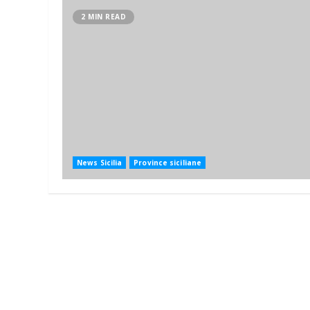
2 MIN READ
News Sicilia
Province siciliane