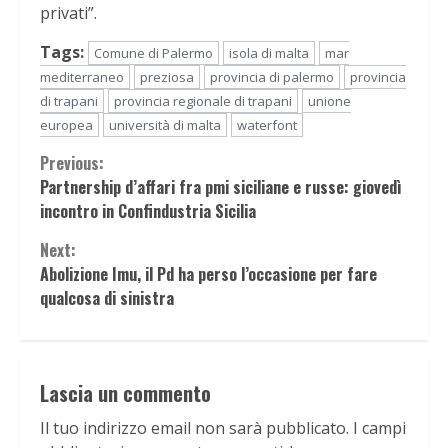
privati”.
Tags:
Comune di Palermo
isola di malta
mar
mediterraneo
preziosa
provincia di palermo
provincia
di trapani
provincia regionale di trapani
unione
europea
università di malta
waterfont
Continue
Previous:
Partnership d’affari fra pmi siciliane e russe: giovedì
Reading
incontro in Confindustria Sicilia
Next:
Abolizione Imu, il Pd ha perso l’occasione per fare
qualcosa di sinistra
Lascia un commento
Il tuo indirizzo email non sarà pubblicato.
I campi