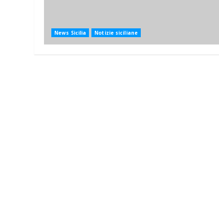
News Sicilia
Notizie siciliane