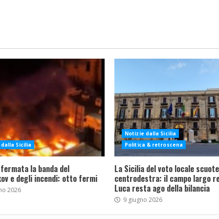
Notizie dalla Sicilia
dalla Sicilia
Politica & retroscena
 fermata la banda del
La Sicilia del voto locale scuote 
ov e degli incendi: otto fermi
centrodestra: il campo largo re
Luca resta ago della bilancia
no 2026
9 giugno 2026