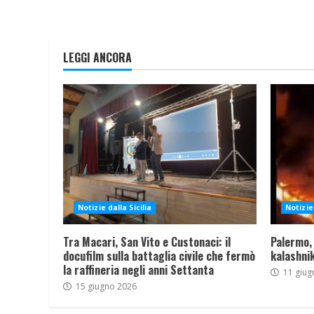
LEGGI ANCORA
Notizie dalla Sicilia
Notizie 
Tra Macari, San Vito e Custonaci: il
Palermo,
docufilm sulla battaglia civile che fermò
kalashnik
la raffineria negli anni Settanta
11 giug
15 giugno 2026