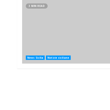
3 MIN READ
News Sicilia
Notizie siciliane