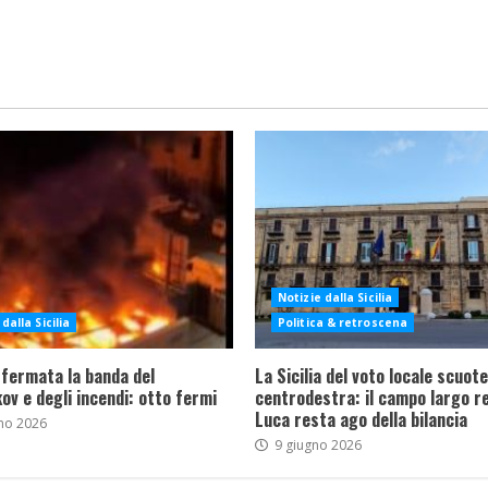
Notizie dalla Sicilia
dalla Sicilia
Politica & retroscena
 fermata la banda del
La Sicilia del voto locale scuote 
ov e degli incendi: otto fermi
centrodestra: il campo largo re
Luca resta ago della bilancia
no 2026
9 giugno 2026