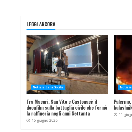
LEGGI ANCORA
Notizie dalla Sicilia
Notizie 
Tra Macari, San Vito e Custonaci: il
Palermo,
docufilm sulla battaglia civile che fermò
kalashnik
la raffineria negli anni Settanta
11 giug
15 giugno 2026