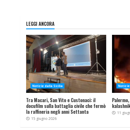
LEGGI ANCORA
Notizie dalla Sicilia
Notizie 
Tra Macari, San Vito e Custonaci: il
Palermo,
docufilm sulla battaglia civile che fermò
kalashnik
la raffineria negli anni Settanta
11 giug
15 giugno 2026