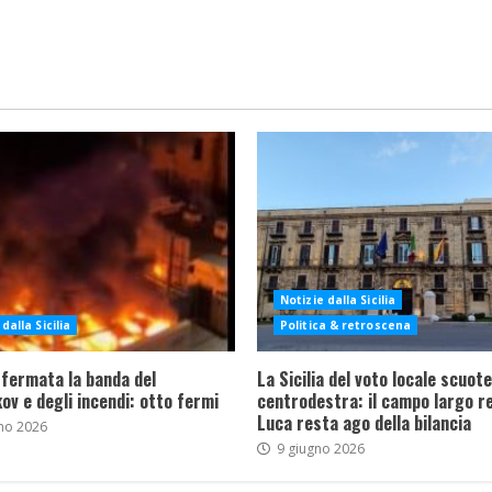
Notizie dalla Sicilia
dalla Sicilia
Politica & retroscena
 fermata la banda del
La Sicilia del voto locale scuote 
ov e degli incendi: otto fermi
centrodestra: il campo largo re
Luca resta ago della bilancia
no 2026
9 giugno 2026