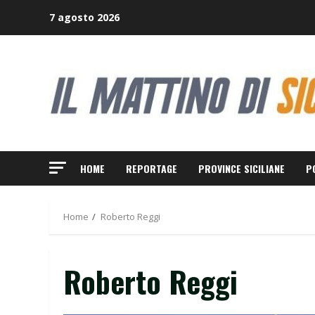
Skip
7 agosto 2026
to
content
HOME
REPORTAGE
PROVINCE SICILIANE
P
Home
Roberto Reggi
Roberto Reggi