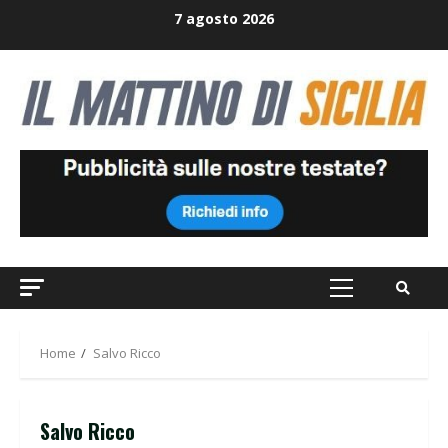
Skip
7 agosto 2026
to
content
Primary
Menu
Home
Salvo Ricco
Salvo Ricco