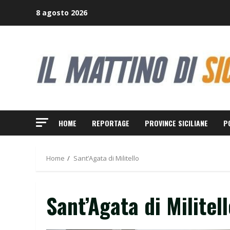
Skip
8 agosto 2026
to
content
HOME
REPORTAGE
PROVINCE SICILIANE
P
Home
Sant’Agata di Militello
Sant’Agata di Militel