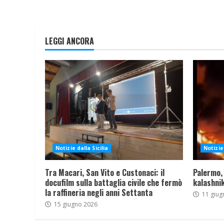
LEGGI ANCORA
Notizie dalla Sicilia
Notizie 
Tra Macari, San Vito e Custonaci: il
Palermo,
docufilm sulla battaglia civile che fermò
kalashnik
la raffineria negli anni Settanta
11 giug
15 giugno 2026