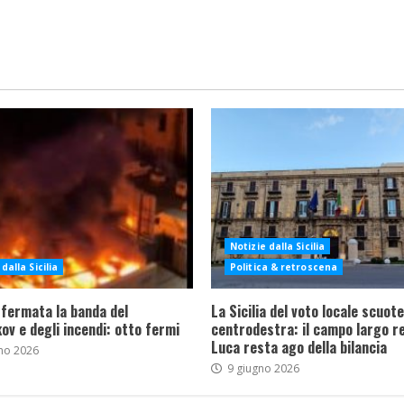
Notizie dalla Sicilia
dalla Sicilia
Politica & retroscena
 fermata la banda del
La Sicilia del voto locale scuote 
ov e degli incendi: otto fermi
centrodestra: il campo largo re
Luca resta ago della bilancia
no 2026
9 giugno 2026