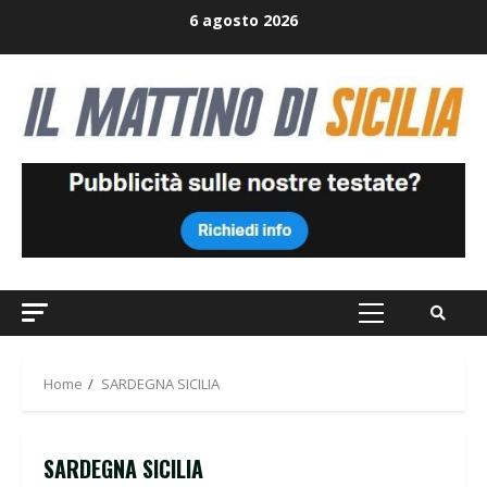
Skip
6 agosto 2026
to
content
Primary
Menu
Home
SARDEGNA SICILIA
SARDEGNA SICILIA