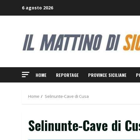
Skip
6 agosto 2026
to
content
HOME
REPORTAGE
PROVINCE SICILIANE
P
Home
Selinunte-Cave di Cusa
Selinunte-Cave di Cu