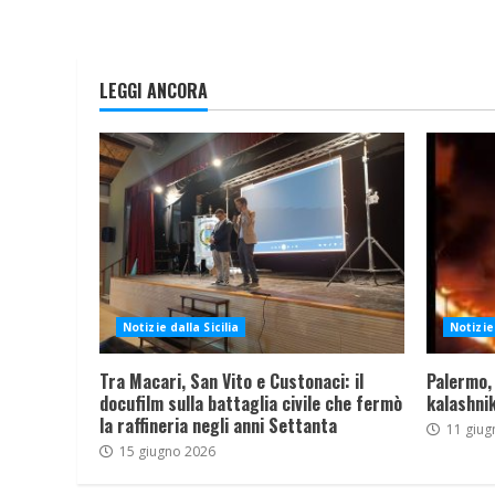
LEGGI ANCORA
Notizie dalla Sicilia
Notizie 
Tra Macari, San Vito e Custonaci: il
Palermo,
docufilm sulla battaglia civile che fermò
kalashnik
la raffineria negli anni Settanta
11 giug
15 giugno 2026