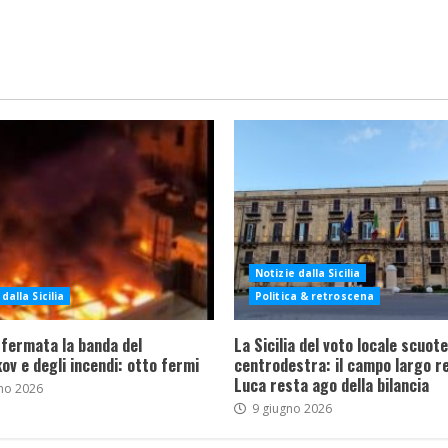
Notizie dalla Sicilia
dalla Sicilia
Politica & retroscena
 fermata la banda del
La Sicilia del voto locale scuote 
ov e degli incendi: otto fermi
centrodestra: il campo largo re
Luca resta ago della bilancia
no 2026
9 giugno 2026