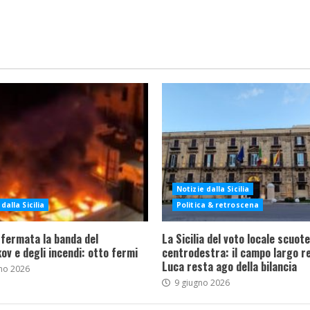
Notizie dalla Sicilia
dalla Sicilia
Politica & retroscena
 fermata la banda del
La Sicilia del voto locale scuote 
ov e degli incendi: otto fermi
centrodestra: il campo largo re
Luca resta ago della bilancia
no 2026
9 giugno 2026