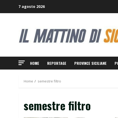
Skip
7 agosto 2026
to
content
HOME
REPORTAGE
PROVINCE SICILIANE
P
Home
semestre filtro
semestre filtro