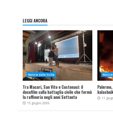
LEGGI ANCORA
Notizie dalla Sicilia
Notizie 
Tra Macari, San Vito e Custonaci: il
Palermo,
docufilm sulla battaglia civile che fermò
kalashnik
la raffineria negli anni Settanta
11 giug
15 giugno 2026