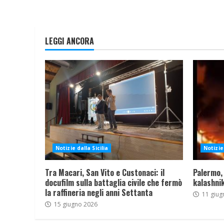
LEGGI ANCORA
Notizie dalla Sicilia
Notizie 
Tra Macari, San Vito e Custonaci: il
Palermo,
docufilm sulla battaglia civile che fermò
kalashnik
la raffineria negli anni Settanta
11 giug
15 giugno 2026