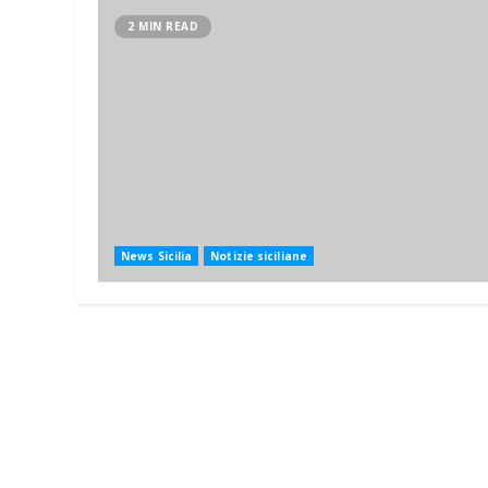
2 MIN READ
News Sicilia
Notizie siciliane