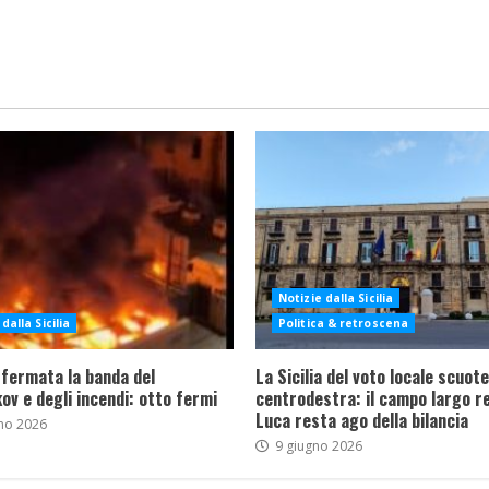
Notizie dalla Sicilia
dalla Sicilia
Politica & retroscena
 fermata la banda del
La Sicilia del voto locale scuote 
ov e degli incendi: otto fermi
centrodestra: il campo largo re
Luca resta ago della bilancia
no 2026
9 giugno 2026