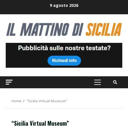
Skip
9 agosto 2026
to
content
Primary
Menu
Home
“Sicilia Virtual Museum”
“Sicilia Virtual Museum”