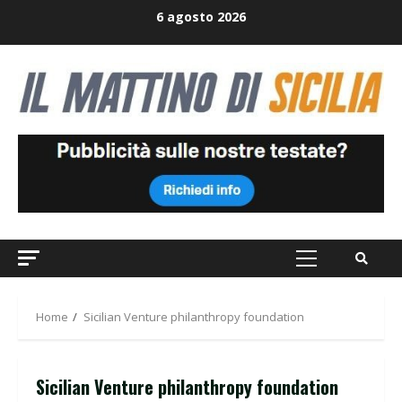
Skip
6 agosto 2026
to
content
Primary
Menu
Home
Sicilian Venture philanthropy foundation
Sicilian Venture philanthropy foundation