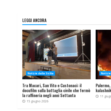
LEGGI ANCORA
Notizie dalla Sicilia
Notizie 
Tra Macari, San Vito e Custonaci: il
Palermo,
docufilm sulla battaglia civile che fermò
kalashnik
la raffineria negli anni Settanta
11 giug
15 giugno 2026