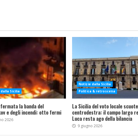
Notizie dalla Sicilia
dalla Sicilia
Politica & retroscena
 fermata la banda del
La Sicilia del voto locale scuote 
ov e degli incendi: otto fermi
centrodestra: il campo largo re
Luca resta ago della bilancia
no 2026
9 giugno 2026