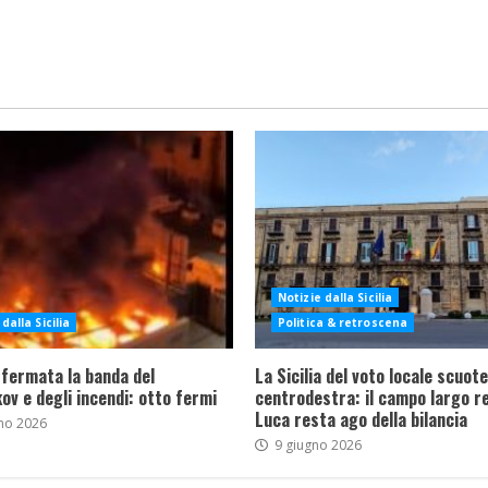
Notizie dalla Sicilia
dalla Sicilia
Politica & retroscena
 fermata la banda del
La Sicilia del voto locale scuote 
ov e degli incendi: otto fermi
centrodestra: il campo largo re
Luca resta ago della bilancia
no 2026
9 giugno 2026