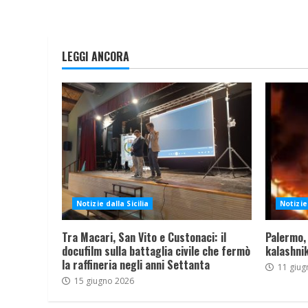
LEGGI ANCORA
Notizie dalla Sicilia
Notizie 
Tra Macari, San Vito e Custonaci: il
Palermo,
docufilm sulla battaglia civile che fermò
kalashnik
la raffineria negli anni Settanta
11 giug
15 giugno 2026