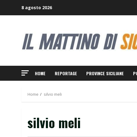
Skip
8 agosto 2026
to
content
HOME
REPORTAGE
PROVINCE SICILIANE
P
Home
silvio meli
silvio meli