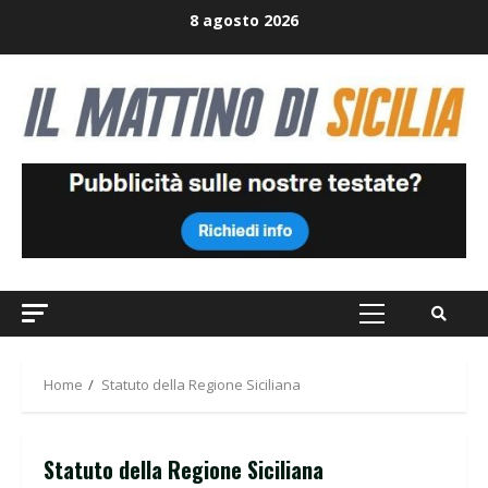
Skip
8 agosto 2026
to
content
Primary
Menu
Home
Statuto della Regione Siciliana
Statuto della Regione Siciliana