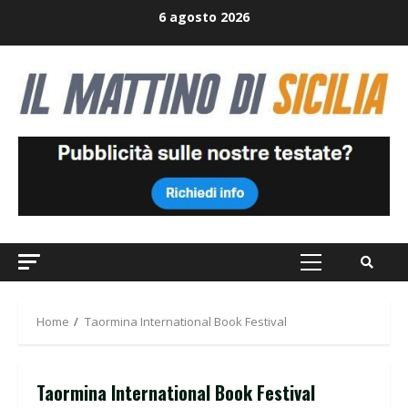
Skip
6 agosto 2026
to
content
Primary
Menu
Home
Taormina International Book Festival
Taormina International Book Festival