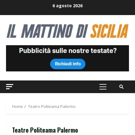
Skip
6 agosto 2026
to
content
Primary
Menu
Home
Teatro Politeama Palermo
Teatro Politeama Palermo