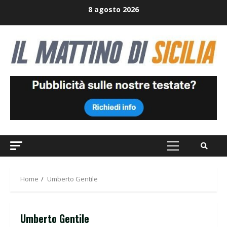
Skip
8 agosto 2026
to
content
Primary
Menu
Home
Umberto Gentile
Umberto Gentile