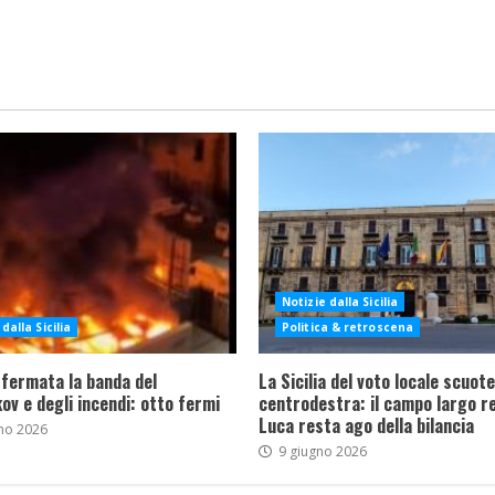
Notizie dalla Sicilia
dalla Sicilia
Politica & retroscena
 fermata la banda del
La Sicilia del voto locale scuote 
ov e degli incendi: otto fermi
centrodestra: il campo largo re
Luca resta ago della bilancia
no 2026
9 giugno 2026