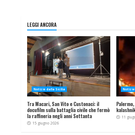
LEGGI ANCORA
Notizie dalla Sicilia
Notizie 
Tra Macari, San Vito e Custonaci: il
Palermo,
docufilm sulla battaglia civile che fermò
kalashnik
la raffineria negli anni Settanta
11 giug
15 giugno 2026