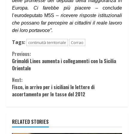
delle promesse dei deputati della maggioranza in
Europa. Ci farebbe più piacere
– conclude
l’eurodeputato M5S –
ricevere risposte istituzionali
che possano far percepire ai cittadini il reale lavoro
dei loro portavoce”.
Tags:
continuità territoriale
Corrao
Continue
Previous:
Grimaldi Lines aumenta i collegamenti con la Sicilia
Reading
Orientale
Next:
Fisco, in arrivo per i siciliani le lettere di
accertamento per le tasse del 2012
RELATED STORIES