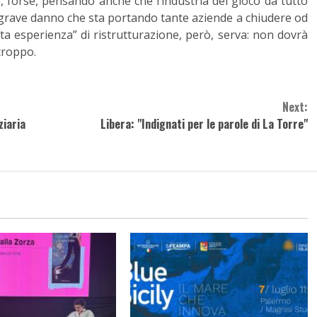
e, forse, pensando anche che l’industria del gioco da tutto
grave danno che sta portando tante aziende a chiudere od
ta esperienza” di ristrutturazione, però, serva: non dovrà
troppo.
Next:
ziaria
Libera: "Indignati per le parole di La Torre"