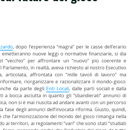
zzardo
, dopo l’esperienza “magra” per le casse dell’erario
si emetteranno nuove leggi o normative finanziarie, si dia
del “vecchio” per affrontare un “nuovo” più coerente e
Il Parlamento, in realtà, aveva richiesto al nostro Esecutivo
 articolata, affrontata con “mille tavoli di lavoro” ma
iformare, riorganizzare e razionalizzare il mondo-gioco:
 anche da parte degli
Enti Locali
, dalle parti sociali e dalla
ti a bocca asciutta in quanto gli “sbandierati” annunci di
ica, non si è mai riuscita ad andare avanti con un percorso
 fase degli annunci dell’invocata riforma. Giusto, quindi,
 e che l’armonizzazione del mondo del gioco rimanga nella
ai territori, ai regolamenti “vari” che sono stati “studiati