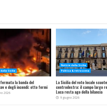
Notizie dalla Sicilia
dalla Sicilia
Politica & retroscena
 fermata la banda del
La Sicilia del voto locale scuote 
ov e degli incendi: otto fermi
centrodestra: il campo largo re
Luca resta ago della bilancia
no 2026
9 giugno 2026