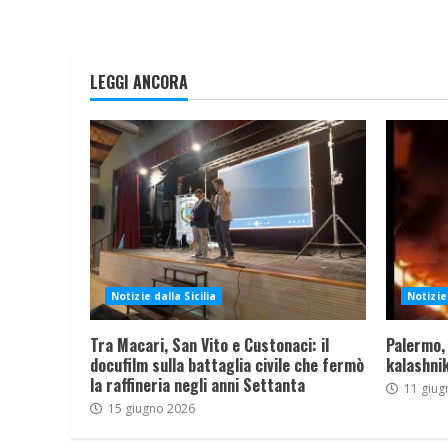
LEGGI ANCORA
Notizie dalla Sicilia
Notizie 
Tra Macari, San Vito e Custonaci: il
Palermo,
docufilm sulla battaglia civile che fermò
kalashnik
la raffineria negli anni Settanta
11 giug
15 giugno 2026