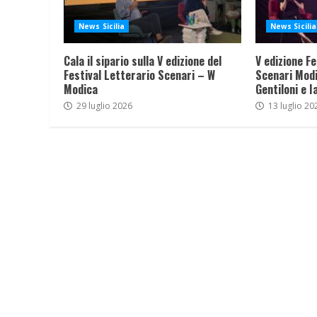
News Sicilia
News Sicilia
Cala il sipario sulla V edizione del
V edizione Fe
Festival Letterario Scenari – W
Scenari Modi
Modica
Gentiloni e I
29 luglio 2026
13 luglio 20