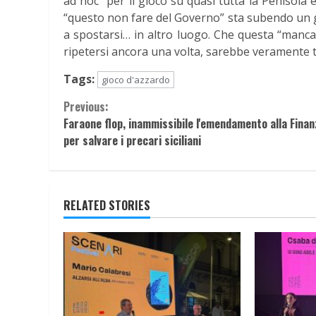
ad hoc” per il gioco su quasi tutta la Penisola 
“questo non fare del Governo” sta subendo un 
a spostarsi… in altro luogo. Che questa “manca
ripetersi ancora una volta, sarebbe veramente 
Tags:
gioco d'azzardo
Continue
Previous:
Faraone flop, inammissibile l'emendamento alla Finan
Reading
per salvare i precari siciliani
RELATED STORIES