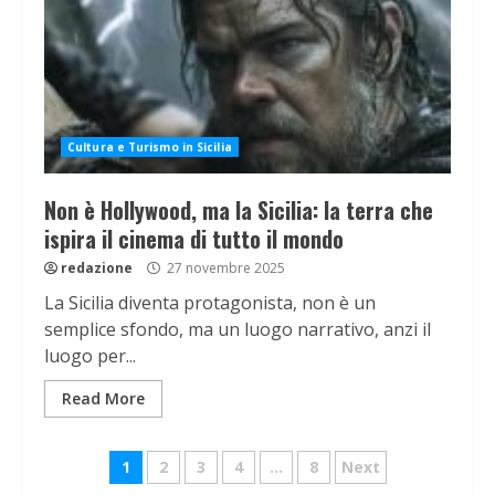
Cultura e Turismo in Sicilia
Non è Hollywood, ma la Sicilia: la terra che
ispira il cinema di tutto il mondo
redazione
27 novembre 2025
La Sicilia diventa protagonista, non è un
semplice sfondo, ma un luogo narrativo, anzi il
luogo per...
Read More
Navigazione
1
2
3
4
…
8
Next