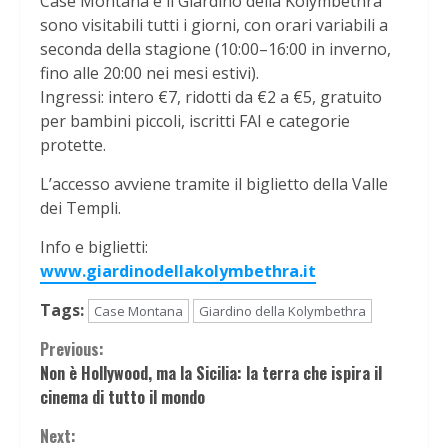
Case Montana e il Giardino della Kolymbethra
sono visitabili tutti i giorni, con orari variabili a
seconda della stagione (10:00–16:00 in inverno,
fino alle 20:00 nei mesi estivi).
Ingressi: intero €7, ridotti da €2 a €5, gratuito
per bambini piccoli, iscritti FAI e categorie
protette.
L’accesso avviene tramite il biglietto della Valle
dei Templi.
Info e biglietti:
www.giardinodellakolymbethra.it
Tags:
Case Montana
Giardino della Kolymbethra
Continue
Previous:
Non è Hollywood, ma la Sicilia: la terra che ispira il
Reading
cinema di tutto il mondo
Next: