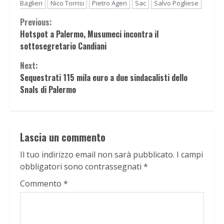
Baglieri
Nico Torrisi
Pietro Agen
Sac
Salvo Pogliese
Continue
Previous:
Hotspot a Palermo, Musumeci incontra il
Reading
sottosegretario Candiani
Next:
Sequestrati 115 mila euro a due sindacalisti dello
Snals di Palermo
Lascia un commento
Il tuo indirizzo email non sarà pubblicato.
I campi
obbligatori sono contrassegnati
*
Commento
*