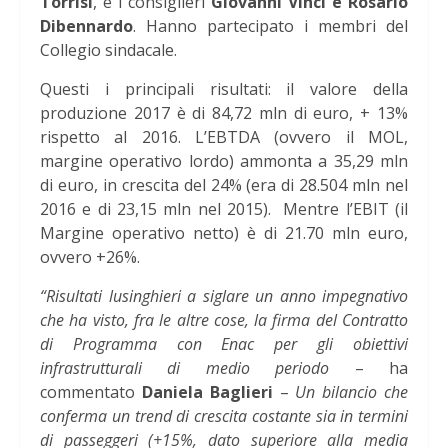
Torrisi
, e i consiglieri
Giovanni Vinci e Rosario
Dibennardo
. Hanno partecipato i membri del
Collegio sindacale.
Questi i principali risultati: il valore della
produzione 2017 è di 84,72 mln di euro, + 13%
rispetto al 2016.
L’EBTDA (ovvero il MOL,
margine operativo lordo) ammonta a 35,29 mln
di euro, in crescita del 24% (era di 28.504 mln nel
2016 e di 23,15 mln nel 2015).
Mentre l’EBIT (il
Margine operativo netto) è di 21.70 mln euro,
ovvero +26%.
“Risultati lusinghieri a siglare un anno impegnativo
che ha visto, fra le altre cose, la firma del Contratto
di Programma con Enac per gli obiettivi
infrastrutturali di medio periodo
– ha
commentato
Daniela Baglieri
–
Un bilancio che
conferma un trend di crescita costante sia in termini
di passeggeri (+15%, dato superiore alla media