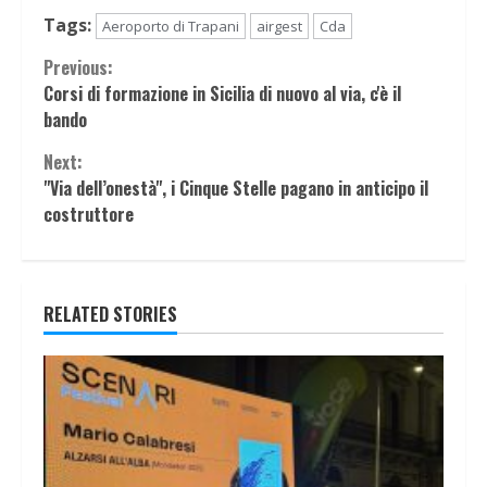
Tags:
Aeroporto di Trapani
airgest
Cda
Continue
Previous:
Corsi di formazione in Sicilia di nuovo al via, c'è il
Reading
bando
Next:
"Via dell’onestà", i Cinque Stelle pagano in anticipo il
costruttore
RELATED STORIES