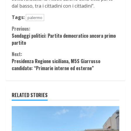
dal basso, tra i cittadini con i cittadini”.
Tags:
palermo
Continue
Previous:
Sondaggi politici: Partito democratico ancora primo
Reading
partito
Next:
Presidenza Regione siciliana, M5S Giarrusso
candidato: “Primarie interne ed esterne”
RELATED STORIES