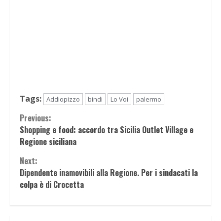
Tags:
Addiopizzo
bindi
Lo Voi
palermo
Continue
Previous:
Shopping e food: accordo tra Sicilia Outlet Village e
Reading
Regione siciliana
Next:
Dipendente inamovibili alla Regione. Per i sindacati la
colpa è di Crocetta