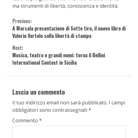
ma strumenti di libertà, conoscenza e identità.
Continue
Previous:
A Marsala presentazione di Sotto tiro, il nuovo libro di
Reading
Valerio Vartolo sulla libertà di stampa
Next:
Musica, teatro e grandi nomi: torna il Bellini
International Context in Sicilia
Lascia un commento
Il tuo indirizzo email non sarà pubblicato.
I campi
obbligatori sono contrassegnati
*
Commento
*