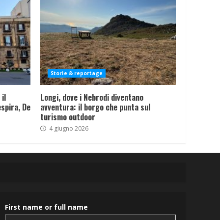
Storie & reportage
il
Longi, dove i Nebrodi diventano
spira, De
avventura: il borgo che punta sul
turismo outdoor
4 giugno 2026
First name or full name