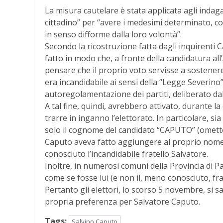
La misura cautelare è stata applicata agli indagati 
cittadino” per “avere i medesimi determinato, con l
in senso difforme dalla loro volontà”.
Secondo la ricostruzione fatta dagli inquirenti
fatto in modo che, a fronte della candidatura all
pensare che il proprio voto servisse a sostenere
era incandidabile ai sensi della “Legge Severino
autoregolamentazione dei partiti, deliberato d
A tal fine, quindi, avrebbero attivato, durante l
trarre in inganno l’elettorato. In particolare, sia 
solo il cognome del candidato “CAPUTO” (omettendo
Caputo aveva fatto aggiungere al proprio nome il
conosciuto l’incandidabile fratello Salvatore.
Inoltre, in numerosi comuni della Provincia di 
come se fosse lui (e non il, meno conosciuto, fra
Pertanto gli elettori, lo scorso 5 novembre, si s
propria preferenza per Salvatore Caputo.
Tags:
Salvino Caputo