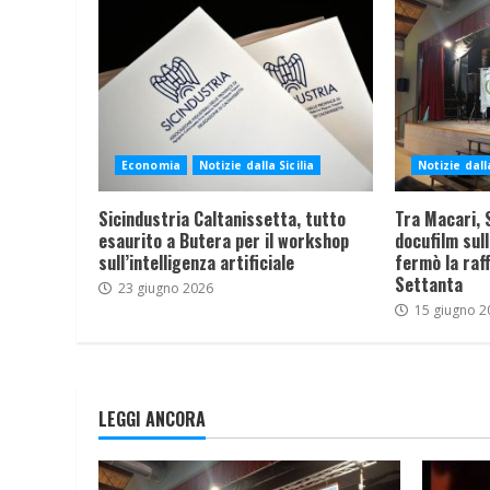
Economia
Notizie dalla Sicilia
Notizie dalla
Sicindustria Caltanissetta, tutto
Tra Macari, S
esaurito a Butera per il workshop
docufilm sull
sull’intelligenza artificiale
fermò la raff
Settanta
23 giugno 2026
15 giugno 2
LEGGI ANCORA