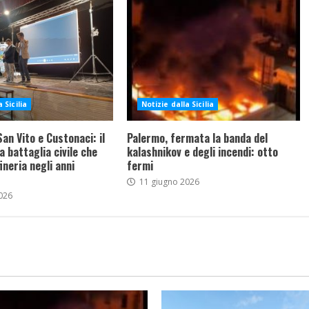
 Sicilia
Notizie dalla Sicilia
an Vito e Custonaci: il
Palermo, fermata la banda del
a battaglia civile che
kalashnikov e degli incendi: otto
ineria negli anni
fermi
11 giugno 2026
026