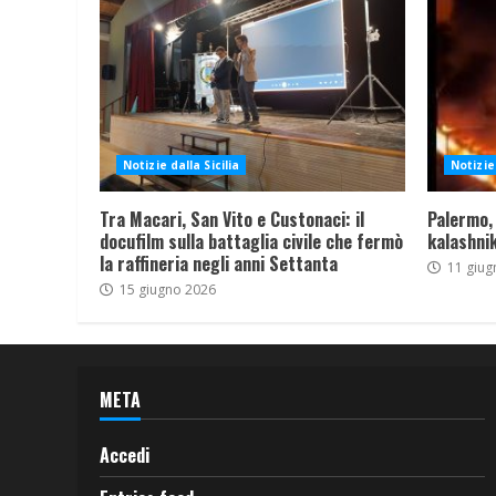
Notizie dalla Sicilia
Notizie 
Tra Macari, San Vito e Custonaci: il
Palermo,
docufilm sulla battaglia civile che fermò
kalashnik
la raffineria negli anni Settanta
11 giug
15 giugno 2026
META
Accedi