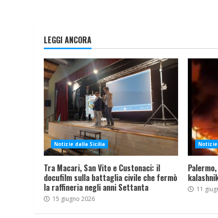
LEGGI ANCORA
Notizie dalla Sicilia
Notizie 
Tra Macari, San Vito e Custonaci: il
Palermo,
docufilm sulla battaglia civile che fermò
kalashnik
la raffineria negli anni Settanta
11 giug
15 giugno 2026