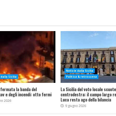
Notizie dalla Sicilia
dalla Sicilia
Politica & retroscena
 fermata la banda del
La Sicilia del voto locale scuote 
ov e degli incendi: otto fermi
centrodestra: il campo largo re
Luca resta ago della bilancia
no 2026
9 giugno 2026