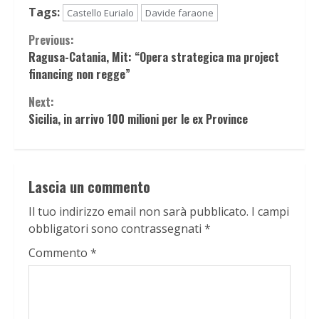
Tags:
Castello Eurialo
Davide faraone
Continue
Previous:
Ragusa-Catania, Mit: “Opera strategica ma project
Reading
financing non regge”
Next:
Sicilia, in arrivo 100 milioni per le ex Province
Lascia un commento
Il tuo indirizzo email non sarà pubblicato.
I campi
obbligatori sono contrassegnati
*
Commento
*