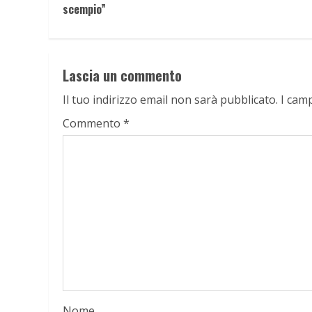
Reading
scempio”
Lascia un commento
Il tuo indirizzo email non sarà pubblicato.
I cam
Commento
*
Nome