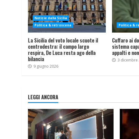
Notizie dalla Sicilia
Politica & retroscena
Politica & 
La Sicilia del voto locale scuote il
Cuffaro ai dom
centrodestra: il campo largo
sistema capa
respira, De Luca resta ago della
appalti e nom
bilancia
3 dicembre
9 giugno 2026
LEGGI ANCORA