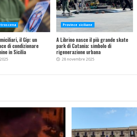
retroscena
Province siciliane
iciliari, il Gip: un
A Librino nasce il più grande skate
ce di condizionare
park di Catania: simbolo di
ine in Sicilia
rigenerazione urbana
 2025
28 novembre 2025