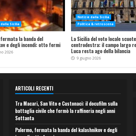
Notizie dalla Sicilia
dalla Sicilia
Politica & retroscena
 fermata la banda del
La Sicilia del voto locale scuote 
ov e degli incendi: otto fermi
centrodestra: il campo largo re
Luca resta ago della bilancia
no 2026
9 giugno 2026
ARTICOLI RECENTI
Tra Macari, San Vito e Custonaci: il docufilm sulla
battaglia civile che fermò la raffineria negli anni
Settanta
Palermo, fermata la banda del kalashnikov e degli