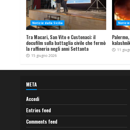
Notizie dalla Sicilia
Notizie 
Tra Macari, San Vito e Custonaci: il
Palermo,
docufilm sulla battaglia civile che fermò
kalashnik
la raffineria negli anni Settanta
11 giug
15 giugno 2026
META
Accedi
Entries feed
Comments feed