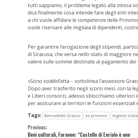
tutti sappiamo, il problema legato alla stessa so
dica finalmente cosa intende fare degli enti inte
a chi vuole affidare le competenze delle Province
vuole riservare alle migliaia di dipendenti, costr
Per garantire l’erogazione degli stipendi, parti
di Siracusa, che versa nello stato di maggiore ne
valere sulle somme destinate al pagamento dei
«Sono soddisfatta – sottolinea l’assessore Grass
Dopo aver trasferito negli scorsi mesi, con la le
e Liberi consorzi, adesso sblocchiamo ulteriori 
per assicurare ai territori le funzioni essenziali e
Tags:
Bernadette Grasso
ex province
regione sicili
Continue
Previous:
Beni culturali, Faraone: “Castello di Eurialo è uno