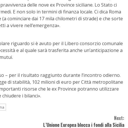
pravvivenza delle nove ex Province siciliane. Lo Stato ci
rmedi. E non solo in termini di finanza locale. Ci dica Roma
 (a cominciare dai 17 mila chilometri di strade) e che sorte
etti a vivere nell’emergenza».
colare riguardo si è avuto per il Libero consorzio comunale
cessità e al quale sarà trasferita anche un’anticipazione a
 mutui.
o – per il risultato raggiunto durante l’incontro odierno.
gge di stabilità, 102 milioni di euro per Città metropolitane
importanti risorse che le ex Province potranno utilizzare
 chiudere i bilanci».
ana
Next:
L’Unione Europea blocca i fondi alla Sicilia