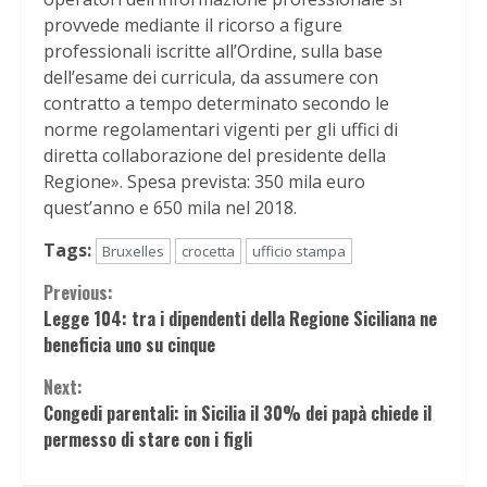
provvede mediante il ricorso a figure
professionali iscritte all’Ordine, sulla base
dell’esame dei curricula, da assumere con
contratto a tempo determinato secondo le
norme regolamentari vigenti per gli uffici di
diretta collaborazione del presidente della
Regione». Spesa prevista: 350 mila euro
quest’anno e 650 mila nel 2018.
Tags:
Bruxelles
crocetta
ufficio stampa
Continue
Previous:
Legge 104: tra i dipendenti della Regione Siciliana ne
Reading
beneficia uno su cinque
Next:
Congedi parentali: in Sicilia il 30% dei papà chiede il
permesso di stare con i figli