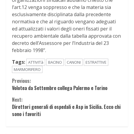
organizzazioni sindacali abbiamo chiesto che
l’art.12 venga soppresso e che la materia sia
esclusivamente disciplinata dalla precedente
normativa e che al riguardo vengano adeguati
ed attualizzati i valori degli oneri fissati per il
recupero ambientale dalla tabella approvata con
decreto dell’Assessore per l’Industria del 23
febbraio 1998”.
Tags:
ATTIVITà
BACINO
CANONI
ESTRATTIVE
MARMORIFERO
Continue
Previous:
Volotea da Settembre collega Palermo e Torino
Reading
Next:
Direttori generali di ospedali e Asp in Sicilia. Ecco chi
sono i favoriti