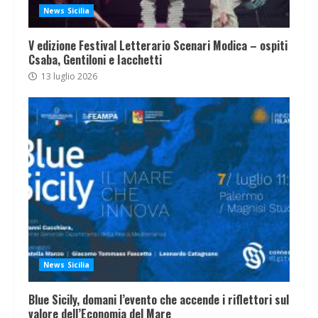
News Sicilia
V edizione Festival Letterario Scenari Modica – ospiti
Csaba, Gentiloni e Iacchetti
13 luglio 2026
News Sicilia
Blue Sicily, domani l’evento che accende i riflettori sul
valore dell’Economia del Mare