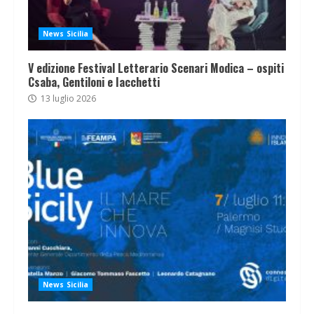
News Sicilia
V edizione Festival Letterario Scenari Modica – ospiti
Csaba, Gentiloni e Iacchetti
13 luglio 2026
News Sicilia