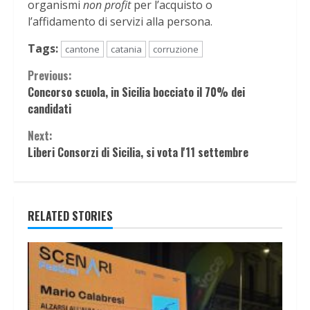
organismi
non profit
per l’acquisto o
l’affidamento di servizi alla persona.
Tags:
cantone
catania
corruzione
Continue
Previous:
Concorso scuola, in Sicilia bocciato il 70% dei
Reading
candidati
Next:
Liberi Consorzi di Sicilia, si vota l'11 settembre
RELATED STORIES